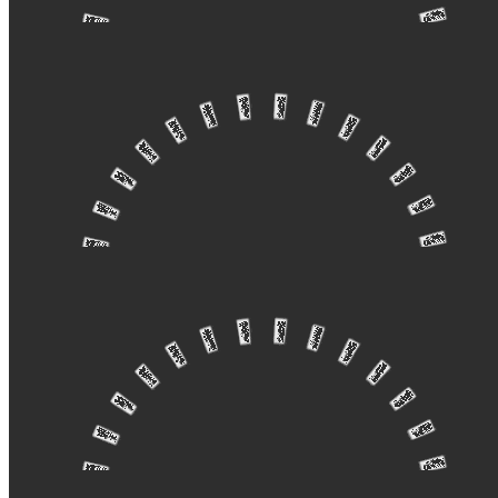
郭大帅群—好图收集
[1163P]
【案例】万达集团·天津水西台
[21P]